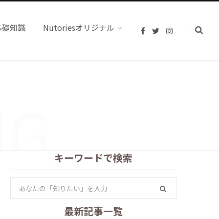
基礎知識
Nutoriesオリジナル
F
T
I
a
w
n
c
i
s
e
t
t
b
t
a
o
e
g
o
r
r
k
a
NG
m
キーワードで検索
S
e
a
最新記事一覧