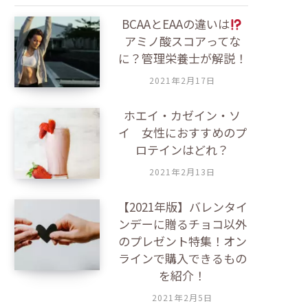
r
c
BCAAとEAAの違いは
h
アミノ酸スコアってな
に？管理栄養士が解説！
f
o
2021年2月17日
r
:
ホエイ・カゼイン・ソ
イ 女性におすすめのプ
ロテインはどれ？
2021年2月13日
【2021年版】バレンタイ
ンデーに贈るチョコ以外
のプレゼント特集！オン
ラインで購入できるもの
を紹介！
2021年2月5日