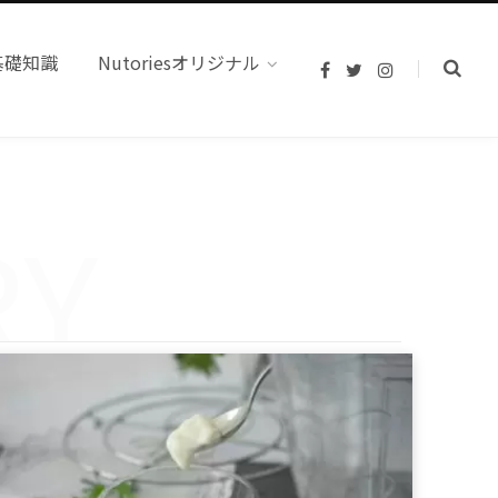
基礎知識
Nutoriesオリジナル
F
T
I
a
w
n
c
i
s
e
t
t
b
t
a
o
e
g
o
r
r
k
a
RY
m