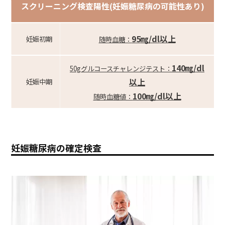
スクリーニング検査陽性(妊娠糖尿病の可能性あり)
95
㎎/dl
以上
妊娠初期
随時血糖：
140
㎎/dl
50g
グルコースチャレンジテスト：
以上
妊娠中期
100㎎/dl以上
随時血糖値：
妊娠糖尿病の確定検査