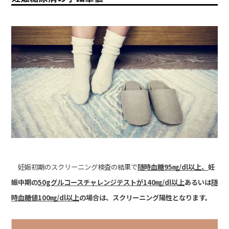
妊娠初期のスクリーニング検査の結果で
随時血糖
95
㎎/dl
以上、
妊
娠中期の
50g
グルコースチャレンジテストが140
㎎/dl
以上
あるいは
随
時血糖値
100
㎎/dl
以上
の場合は、スクリーニング陽性となります。