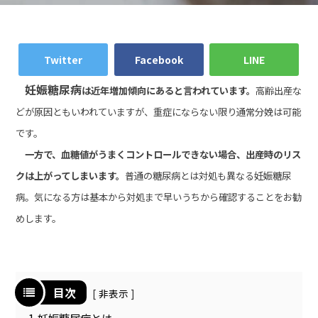
Twitter
Facebook
LINE
妊娠糖尿病
は近年増加傾向にあると言われています。
高齢出産な
どが原因ともいわれていますが、重症にならない限り通常分娩は可能
です。
一方で、血糖値がうまくコントロールできない場合、出産時のリス
クは上がってしまいます。
普通の糖尿病とは対処も異なる妊娠糖尿
病。気になる方は基本から対処まで早いうちから確認することをお勧
めします。
目次
非表示
1
妊娠糖尿病とは