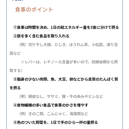
食事のポイント
①食事は時間を決め、1日の総エネルギー量を3食に分けて摂る
②
鉄を多く含む食品を取り入れる
（例）切り干し大根、ひじき、
ほうれん草、
小松菜、凍り豆
腐など
※レバーは、レチノール含量が多いので、妊娠後期から摂
取する）
③脂身の少ない肉類、魚、大豆、卵などから良質のたんぱく質
を摂る
（例）鶏皮なし、ササミ、豚・牛の赤みやヒレなど
④食物繊維の多い食品で食事のかさを増やす
（例）
きのこ類、こんにゃく、海藻類など
⑤色のついた野菜を、1日で手のひら一杯の量摂る