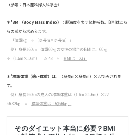
（参考：日本産科婦人科学会）
＊¹BMI（Body Mass Index）：
肥満度を表す体格指数。
BMIはこち
らの式から求めらます。
「体重kg ÷（身長m×身長m）」
例）身長160㎝ 体重60㎏の女性の場合のBMIは、
60㎏
÷（1.6m×1.6m）＝23.43 ≒
BMI
は「23」
＊²標準体重（適正体重）は
、（身長m×身長m）×22で表されま
す。
例）身長160㎝の成人の標準体重は
（1.6m×1.6m）×22 ＝
56.32kg ≒
標準体重は「約
56kg」