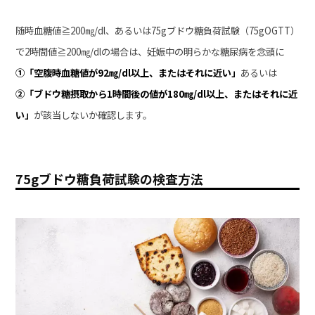
随時血糖値≧200㎎/dl、あるいは75gブドウ糖負荷試験（75gOGTT）
で2時間値≧200㎎/dlの場合は、妊娠中の明らかな糖尿病を念頭に
①「
空腹時血糖値が92㎎/dl以上、またはそれに近い」
あるいは
②「ブドウ糖摂取から1時間後の値が180㎎/dl以上、またはそれに近
い」
が該当しないか確認します。
75gブドウ糖負荷試験の検査方法