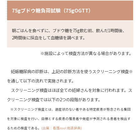
75g
ブドウ糖負荷試験（75gOGTT
）
朝ごはんを食べずに、ブドウ糖を75g飲む前、飲んだ1時間後、
2時間後に採血をして血糖値を調べます。
※施設によって検査方法が異なる場合があります。
妊娠糖尿病の診断は、上記の診断方法を使うスクリーニング検査※
を通して以下の流れで実施されます。
スクリーニング検査はほぼ全ての妊婦さんを対象に行われます。ス
クリーニング検査では以下の2つの段階があります。
※スクリーニング検査とは、選症状のない者やある特定疾患が懸念される集団
を対象に検査を行い、目標とする疾患の罹患者や発症が予測される患者を検出す
るための検査である。
(出展：看護roo! 用語辞典)