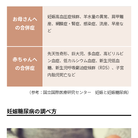
妊娠高血圧症候群、羊水量の異常、肩甲難
お母さんへ
産、網膜症・腎症、感染症、流産、早産な
の合併症
ど
先天性奇形、巨大児、多血症、高ビリルビ
赤ちゃんへ
ン血症、低カルシウム血症、新生児低血
の合併症
糖、新生児呼吸窮迫症候群（RDS）、子宮
内胎児死亡など
（参考：国立国際医療研究センター 妊娠と妊娠糖尿病）
妊娠糖尿病の調べ方