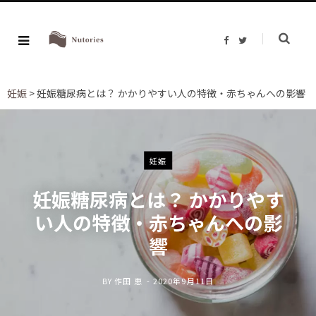
F
T
a
w
c
i
e
t
b
t
o
e
妊娠
>
妊娠糖尿病とは？ かかりやすい人の特徴・赤ちゃんへの影響
o
r
k
妊娠
妊娠糖尿病とは？ かかりやす
い人の特徴・赤ちゃんへの影
響
BY
作田 恵
2020年9月11日