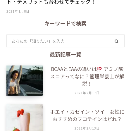
ト・デメリットも合わせてチェック！
2021年1月8日
キーワードで検索
S
e
a
最新記事一覧
r
BCAAとEAAの違いは
アミノ酸
c
スコアってなに？管理栄養士が解
h
説！
f
o
2021年2月17日
r
:
ホエイ・カゼイン・ソイ 女性に
おすすめのプロテインはどれ？
2021年2月13日