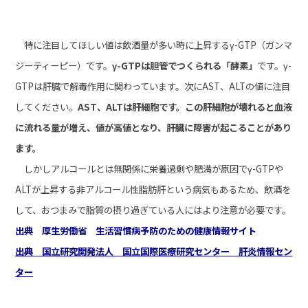
特に注目してほしい値は飲酒量が多い時に上昇するγ-GTP（ガンマ
ジーティーピー）です。
γ-GTPは胆管でつくられる「
酵素」
です。γ-
GTPは肝臓で解毒作用に関わっています。次にAST、ALTの値に注目
してください。
AST、ALTは肝細胞です。この肝細胞が壊れると血液
に流れる量が増え、値が高値となり、肝臓に障害が起こることがあり
ます。
しかしアルコールとは無関係に栄養過剰や肥満が原因でγ-GTPや
ALTが上昇する非アルコール性脂肪肝という病気もあるため、飲酒を
して、おつまみで脂質の摂り過ぎている人にはより注意が必要です。
出典 厚生労働省 生活習慣病予防のための健康情報サイト
出典 国立研究開発法人 国立国際医療研究センター 肝炎情報セン
ター