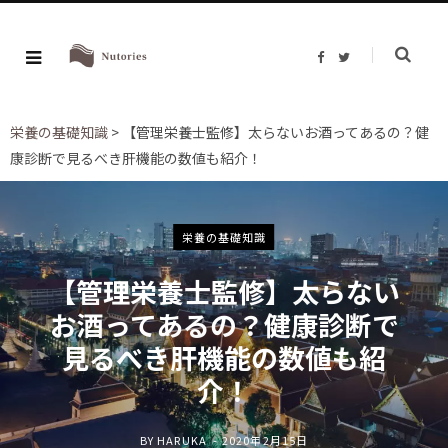
F
T
a
w
c
i
e
t
b
t
o
e
栄養の基礎知識
>
【管理栄養士監修】太らないお酒ってあるの？健
o
r
k
康診断で見るべき肝機能の数値も紹介！
栄養の基礎知識
【管理栄養士監修】太らない
お酒ってあるの？健康診断で
見るべき肝機能の数値も紹
介！
BY
HARUKA
2020年2月15日