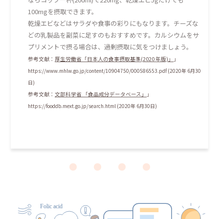
100mgを摂取できます。
乾燥エビなどはサラダや食事の彩りにもなります。チーズな
どの乳製品を副菜に足すのもおすすめです。カルシウムをサ
プリメントで摂る場合は、過剰摂取に気をつけましょう。
参考文献：
厚生労働省「日本人の食事摂取基準(2020 年版)」
」
https://www.mhlw.go.jp/content/10904750/000586553.pdf (2020年 6月30
日)
参考文献：
文部科学省 「食品成分データベース」
」
https://fooddb.mext.go.jp/search.html (2020年 6月30日)