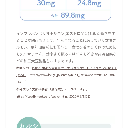
イソフラボンは女性ホルモン(エストロゲン)と似た働きをす
ることが期待できます。年を重ねるごとに減っていく女性ホ
ルモン。更年期症状にも関与し、女性を若々しく保つために
も欠かせません。効率よく摂るにはがんもどきや高野豆腐な
どの加工大豆製品もおすすめです。
参考文献：
内閣府 食品安全委員会「大豆及び大豆イソフラボンに関する
Q&A」
」
https://www.fsc.go.jp/sonota/daizu_isoflavone.html#9 (2020年 6
月30日)
参考文献：
文部科学省 「食品成分データベース」
」
https://fooddb.mext.go.jp/search.html (2020年 6月30日)