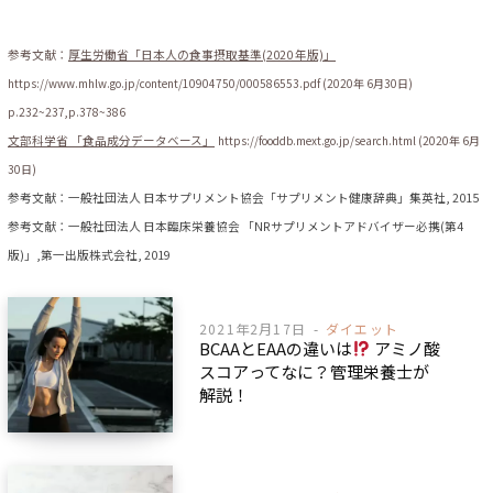
参考文献：
厚生労働省「日本人の食事摂取基準(2020 年版)」
https://www.mhlw.go.jp/content/10904750/000586553.pdf (2020年 6月30日)
p.232~237,p.378~386
文部科学省 「食品成分データベース」
https://fooddb.mext.go.jp/search.html (2020年 6月
30日)
参考文献：一般社団法人 日本サプリメント協会「サプリメント健康辞典」集英社, 2015
参考文献：一般社団法人 日本臨床栄養協会 「NRサプリメントアドバイザー必携(第4
版)」,第一出版株式会社, 2019
2021年2月17日
ダイエット
BCAAとEAAの違いは
アミノ酸
スコアってなに？管理栄養士が
解説！