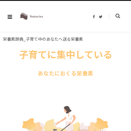
F
T
a
w
c
i
e
t
b
t
o
e
栄養素辞典_子育て中のあなたへ送る栄養素
o
r
k
子育てに集中している
あなたにおくる栄養素