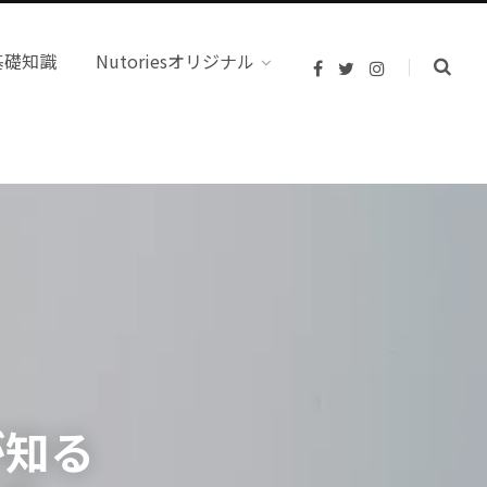
基礎知識
Nutoriesオリジナル
F
T
I
a
w
n
c
i
s
e
t
t
b
t
a
o
e
g
o
r
r
k
a
m
が知る