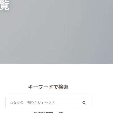
覧
キーワードで検索
S
e
a