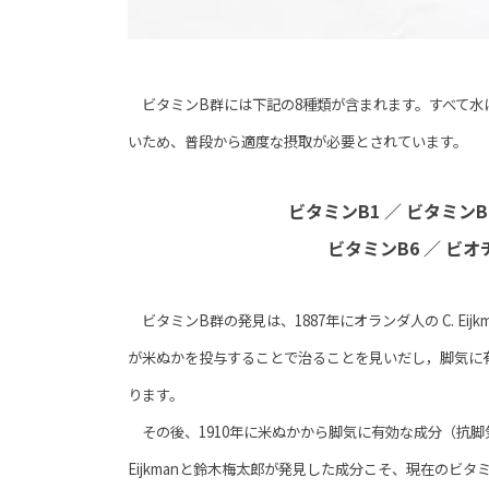
ビタミンB群には下記の8種類が含まれます。すべて水
いため、普段から適度な摂取が必要とされています。
ビタミンB1 ／
ビタミンB
ビタミンB6 ／ ビオチ
ビタミンB群の発見は、1887年にオランダ人の C. Ei
が米ぬかを投与することで治ることを見いだし，脚気に
ります。
その後、1910年に米ぬかから脚気に有効な成分（抗脚
Eijkmanと鈴木梅太郎が発見した成分こそ、
現在のビタミ