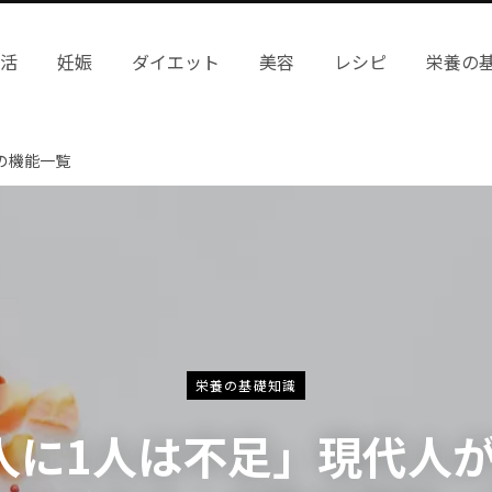
妊活
妊娠
ダイエット
美容
レシピ
栄養の
の機能一覧
栄養の基礎知識
人に1人は不足」現代人