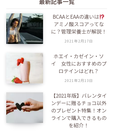
最新記事一覧
r
c
BCAAとEAAの違いは
h
アミノ酸スコアってな
に？管理栄養士が解説！
f
o
2021年2月17日
r
:
ホエイ・カゼイン・ソ
イ 女性におすすめのプ
ロテインはどれ？
2021年2月13日
【2021年版】バレンタイ
ンデーに贈るチョコ以外
のプレゼント特集！オン
ラインで購入できるもの
を紹介！