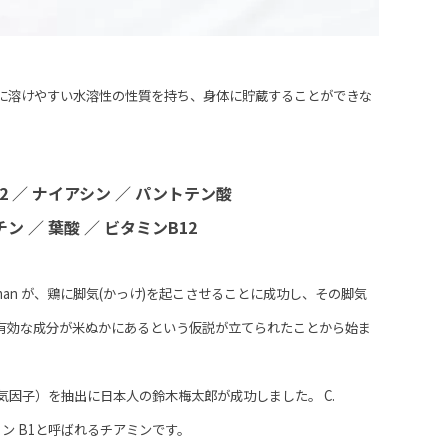
に溶けやすい水溶性の性質を持ち、身体に貯蔵することができな
2 ／ ナイアシン ／ パントテン酸
ン ／ 葉酸 ／ ビタミンB12
jkman が、鶏に脚気(かっけ)を起こさせることに成功し、その脚気
有効な成分が米ぬかにあるという仮説が立てられたことから始ま
気因子）を抽出に日本人の鈴木梅太郎が成功しました。 C.
ン B1と呼ばれるチ
アミンです。