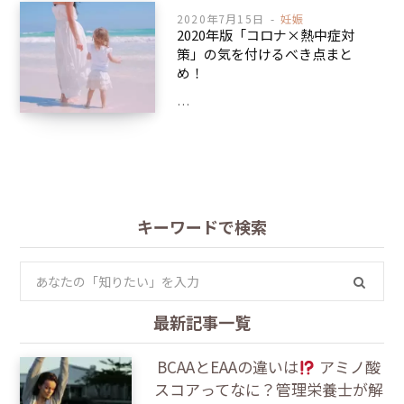
2020年7月15日
妊娠
2020年版「コロナ×熱中症対
策」の気を付けるべき点まと
め！
…
キーワードで検索
S
e
a
最新記事一覧
r
BCAAとEAAの違いは
アミノ酸
c
スコアってなに？管理栄養士が解
h