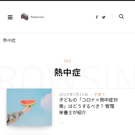
F
T
a
w
c
i
e
t
b
t
o
e
熱中症
o
r
k
ROWSI
TAG
熱中症
2020年7月15日
子育て
子どもの「コロナ×熱中症対
策」はどうするべき？ 管理
栄養士が紹介
…