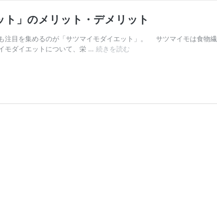
ット」のメリット・デメリット
注目を集めるのが「サツマイモダイエット」。 サツマイモは食物繊
始
イモダイエットについて、栄 …
続きを読む
め
る
前
に
知
り
た
い
「サ
ツ
マ
イ
モ
ダ
イ
エ